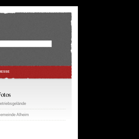
RESSE
otos
etriebsgelände
emeinde Alheim