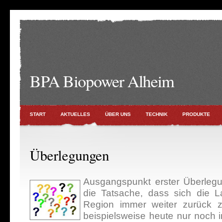
BPA Biopower Alheim
START
AKTUELLES
ÜBER UNS
TECHNIK
PRODUKTE
Überlegungen
Ausgangspunkt erster Überleg
die Tatsache, dass sich die La
Region immer weiter zurück zi
beispielsweise heute nur noch i