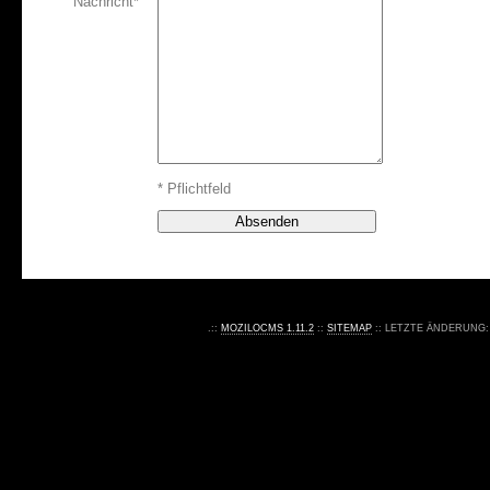
Nachricht*
* Pflichtfeld
.::
MOZILOCMS 1.11.2
::
SITEMAP
:: LETZTE ÄNDERUNG