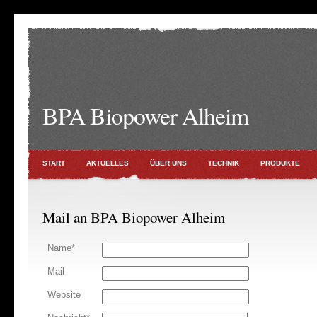
BPA Biopower Alheim
START
AKTUELLES
ÜBER UNS
TECHNIK
PRODUKTE
Mail an BPA Biopower Alheim
Name*
Mail
Website